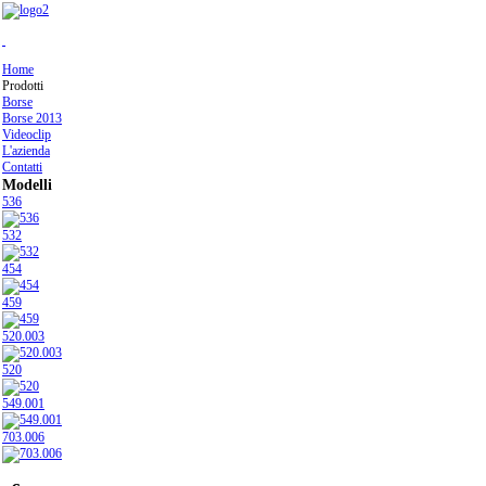
Home
Prodotti
Borse
Borse 2013
Videoclip
L'azienda
Contatti
Modelli
536
532
454
459
520.003
520
549.001
703.006