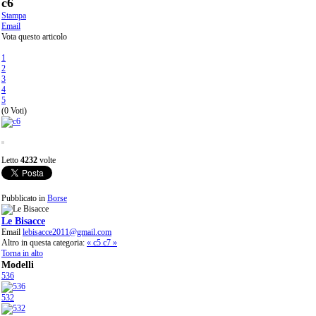
c6
Stampa
Email
Vota questo articolo
1
2
3
4
5
(0 Voti)
Letto
4232
volte
Pubblicato in
Borse
Le Bisacce
Email
lebisacce2011@gmail.com
Altro in questa categoria:
« c5
c7 »
Torna in alto
Modelli
536
532