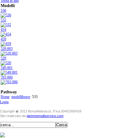
Torna in alto
Modelli
536
532
454
459
520.003
520
549.001
703.006
Pathway
Home
modelliborse
533
Login
Copyright � 2013 Borselebisacce. P.iva 00401900428
Sito realizzato da
giemmemultiservice.com