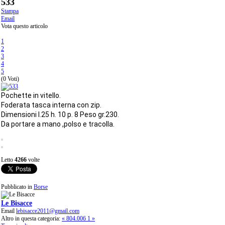
533
Stampa
Email
Vota questo articolo
1
2
3
4
5
(0 Voti)
Pochette in vitello.
Foderata tasca interna con zip.
Dimensioni l.25 h. 10 p. 8 Peso gr.230.
Da portare a mano ,polso e tracolla.
Letto
4266
volte
Pubblicato in
Borse
Le Bisacce
Email
lebisacce2011@gmail.com
Altro in questa categoria:
« 804.006
1 »