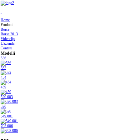
Home
Prodotti
Borse
Borse 2013
Videoclip
L'azienda
Contatti
Modelli
536
532
454
459
520.003
520
549.001
703.006